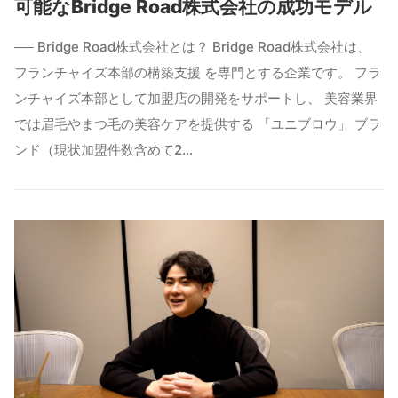
可能なBridge Road株式会社の成功モデル
── Bridge Road株式会社とは？ Bridge Road株式会社は、
フランチャイズ本部の構築支援 を専門とする企業です。 フラ
ンチャイズ本部として加盟店の開発をサポートし、 美容業界
では眉毛やまつ毛の美容ケアを提供する 「ユニブロウ」 ブラ
ンド（現状加盟件数含めて2…