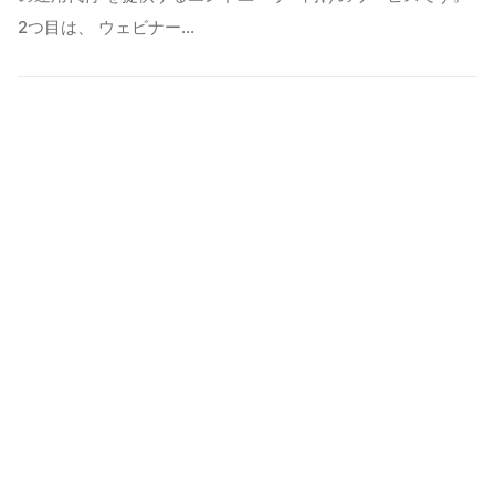
2つ目は、 ウェビナー…
お客様の声をもっと見る
株式会社AKEY CONSULTING
FOLLOW US
東京都千代田区丸の内2-7-2 JPタワー14階
2021年1月 設立
代表取締役 秋山吏功