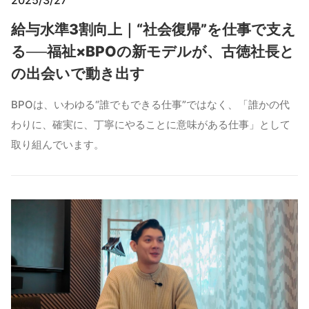
2025/3/27
給与水準3割向上｜“社会復帰”を仕事で支え
る──福祉×BPOの新モデルが、古徳社長と
の出会いで動き出す
BPOは、いわゆる“誰でもできる仕事”ではなく、「誰かの代
わりに、確実に、丁寧にやることに意味がある仕事」として
取り組んでいます。