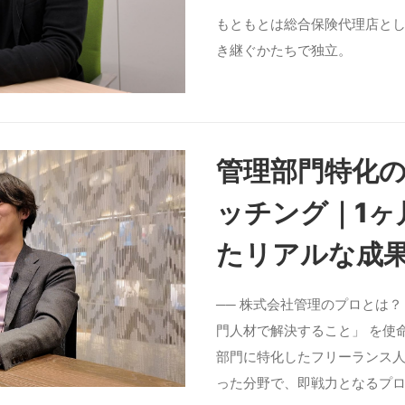
もともとは総合保険代理店と
き継ぐかたちで独立。
管理部門特化の
ッチング｜1ヶ
たリアルな成
── 株式会社管理のプロとは
門人材で解決すること」 を使命
部門に特化したフリーランス人
った分野で、即戦力となるプロ