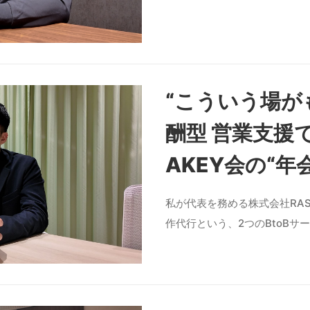
“こういう場が
酬型 営業支援
AKEY会の“
私が代表を務める株式会社RA
作代行という、2つのBtoBサ