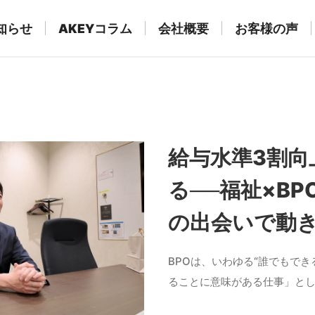
知らせ
AKEYコラム
会社概要
お客様の声
給与水準3割向
る──福祉×B
の出会いで動
BPOは、いわゆる“誰でもで
ることに意味がある仕事」と