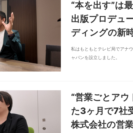
“本を出す”は
出版プロデュ
ディングの新
私はもともとテレビ局でアナウ
ャパンを設立しました。
“営業ごとアウ
た3ヶ月で7社受
株式会社の営