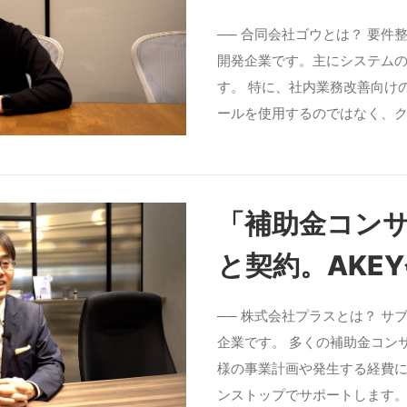
── 合同会社ゴウとは？ 要
開発企業です。主にシステムの
す。 特に、社内業務改善向け
ールを使用するのではなく、ク
「補助金コンサ
と契約。AKE
── 株式会社プラスとは？ 
企業です。 多くの補助金コン
様の事業計画や発生する経費
ンストップでサポートします。