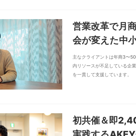
営業改革で月商1
会が変えた中
主なクライアントは年商3〜5
内リソースが不足している企
を一貫して支援しています。
初共催＆即2,
実践するAKE