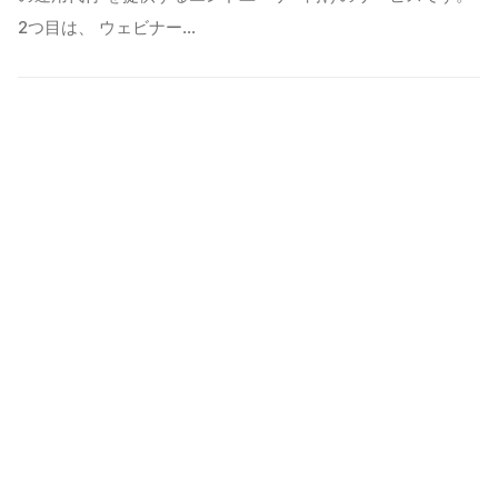
2つ目は、 ウェビナー…
お客様の声をもっと見る
株式会社AKEY CONSULTING
FOLLOW US
東京都千代田区丸の内2-7-2 JPタワー14階
2021年1月 設立
代表取締役 秋山吏功