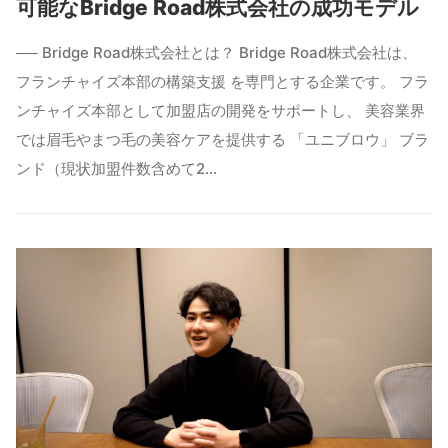
可能なBridge Road株式会社の成功モデル
── Bridge Road株式会社とは？ Bridge Road株式会社は、
フランチャイズ本部の構築支援 を専門とする企業です。 フラ
ンチャイズ本部として加盟店の開発をサポートし、 美容業界
では眉毛やまつ毛の美容ケアを提供する 「ユニブロウ」 ブラ
ンド（現状加盟件数含めて2…