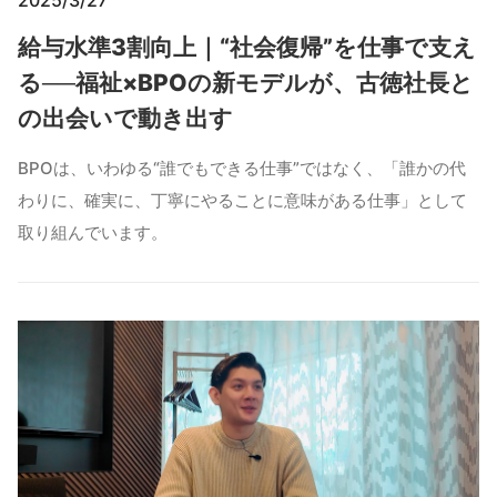
2025/3/27
給与水準3割向上｜“社会復帰”を仕事で支え
る──福祉×BPOの新モデルが、古徳社長と
の出会いで動き出す
BPOは、いわゆる“誰でもできる仕事”ではなく、「誰かの代
わりに、確実に、丁寧にやることに意味がある仕事」として
取り組んでいます。